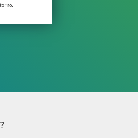
torno.
?