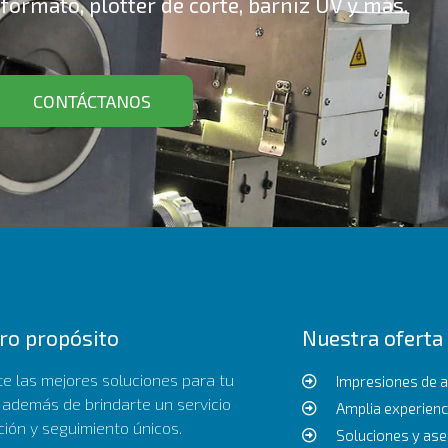
 formato, plotter de corte, barniz UV y más.
CONTÁCTANOS
ro propósito
Nuestra oferta
te las mejores soluciones para tu
Impresiones de a
 además de brindarte un servicio
Amplia experienc
ción y seguimiento únicos.
Soluciones y as